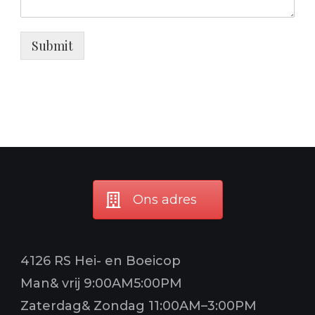
Submit
Ons adres
4126 RS Hei- en Boeicop
Man& vrij 9:00AM5:00PM
Zaterdag& Zondag 11:00AM–3:00PM